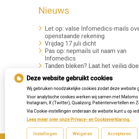
Nieuws
Let op: valse Infomedics-mails ov
openstaande rekening
Vrijdag 17 juli dicht
Pas op: nepmails uit naam van
Infomedics
Tanden bleken? Laat het veilig doe
Gezond tandvlees: de basis voor 
Deze website gebruikt cookies
gezonde mond
Wij gebruiken noodzakelijke cookies zodat deze website 
Voor analytische cookies werken wij samen met Matomo e
Instagram, X (Twitter), Qualizorg, Patiëntenvertellen en
Via Cookie-instellingen onderaan de website kunt u op 
Lees meer over onze Privacy- en Cookieverklaring.
Instellingen
Weigeren
Accepteren