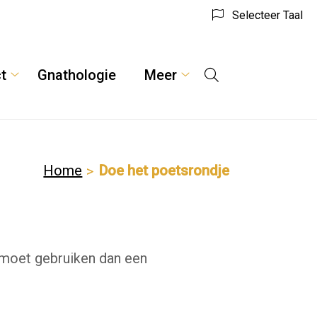
Selecteer Taal
t
Gnathologie
Meer
Hoofdmenu
Contact
Meer
submenu
submenu
Home
Doe het poetsrondje
 moet gebruiken dan een