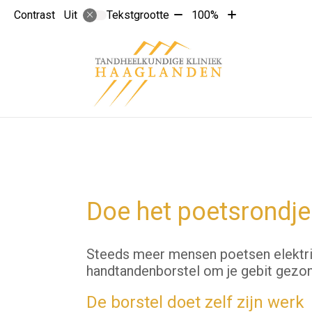
Tekst
Tekst
Contrast
Tekstgrootte
100%
Uit
verkleinen
vergroten
met
met
10%
10%
Doe het poetsrondje
Steeds meer mensen poetsen elektris
handtandenborstel om je gebit gezon
De borstel doet zelf zijn werk